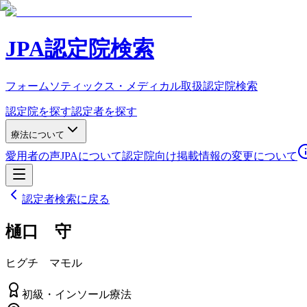
JPA認定院検索
フォームソティックス・メディカル取扱認定院検索
認定院を探す
認定者を探す
療法について
愛用者の声
JPAについて
認定院向け
掲載情報の変更について
認定者検索に戻る
樋口 守
ヒグチ マモル
初級
・
インソール療法