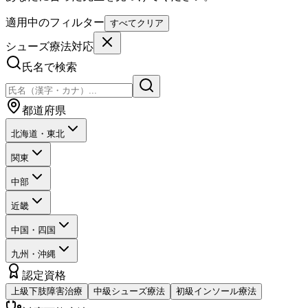
適用中のフィルター
すべてクリア
シューズ療法対応
氏名で検索
都道府県
北海道・東北
関東
中部
近畿
中国・四国
九州・沖縄
認定資格
上級
下肢障害治療
中級
シューズ療法
初級
インソール療法