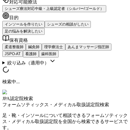
対応可能療法
シューズ療法対応
中級・上級認定者（シルバー/ゴールド）
目的
インソールを作りたい
シューズの相談がしたい
足の悩みを解決したい
保有資格
柔道整復師
鍼灸師
理学療法士
あんまマッサージ指圧師
JSPO-AT
看護師
歯科医師
絞り込み
（適用中）
検索中...
JPA認定院検索
フォームソティックス・メディカル取扱認定院検索
足・靴・インソールについて相談できるフォームソティック
ス・メディカル取扱認定院を全国から検索できるサービスで
す。