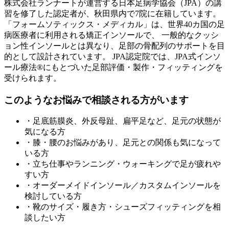
株式会社ランナートが運営する日本足病学協会（JPA）の講
習を修了した認定者が、
秋田県
内で
7
院に在籍しています。
「フォームソティックス・メディカル」は、世界40カ国の足
病医療者に利用される矯正インソールで、 一般的なクッシ
ョン性インソールとは異なり、足部の骨配列のサポートを目
的として設計されています。 JPA認定院では、JPA式インソ
ール療法®にもとづいた足部評価・製作・フィッティングを
受けられます。
このようなお悩みで相談される方がいます
・足底筋膜炎、外反母趾、扁平足など、足元の状態が
気になる方
・膝・腰のお悩みがあり、足元との関係も気になって
いる方
・立ち仕事やランニング・ウォーキングで足が疲れや
すい方
・オーダーメイドインソール／カスタムインソールを
検討している方
・靴のサイズ・履き方・シューズフィッティングを相
談したい方