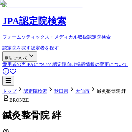
JPA認定院検索
フォームソティックス・メディカル取扱認定院検索
認定院を探す
認定者を探す
療法について
愛用者の声
JPAについて
認定院向け
掲載情報の変更について
トップ
認定院検索
秋田県
大仙市
鍼灸整骨院 絆
BRONZE
鍼灸整骨院 絆