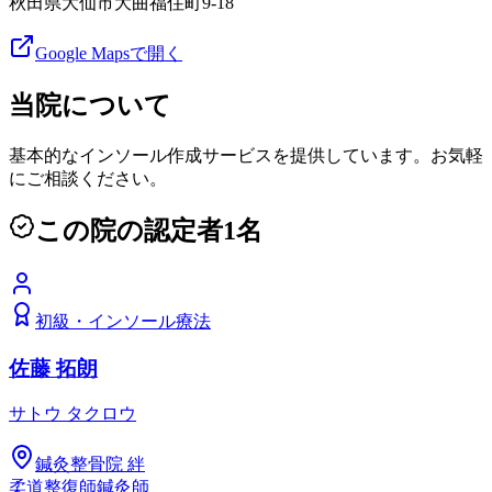
秋田県大仙市大曲福住町9-18
Google Mapsで開く
当院について
基本的なインソール作成サービスを提供しています。お気軽
にご相談ください。
この院の認定者
1
名
初級
・
インソール療法
佐藤 拓朗
サトウ タクロウ
鍼灸整骨院 絆
柔道整復師
鍼灸師