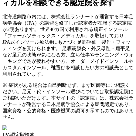
ィカルを相談できる認定院を探す
北海道
釧路市
内には、株式会社ランナートが運営する日本足
病学協会（JPA）の講習を修了した認定者が在籍する認定院
が
2
院あります。 世界40カ国で利用される矯正インソール
「フォームソティックス・メディカル」を取扱しており、
JPA式インソール療法®にもとづく足部評価・製作・フィッ
ティングを受けられます。 足底筋膜炎・外反母趾・扁平足
など足元の状態が気になる方、立ち仕事やランニング・ウォ
ーキングで足が疲れやすい方、オーダーメイドインソールや
カスタムインソール、靴選びを相談したい方の相談先として
利用されています。
※ 症状がある場合は自己判断せず、まず医師等にご相談く
ださい。足元・靴・インソール選びについては取扱認定院に
ご相談いただけます。本サイトの「認定院」は、株式会社ラ
ンナートが運営する日本足病学協会による民間認定であり、
国家資格・公的資格・医療機関の認可を示すものではありま
せん。
JPA認定院検索