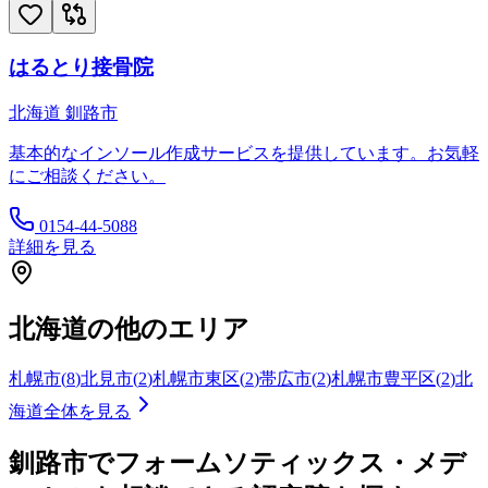
はるとり接骨院
北海道
釧路市
基本的なインソール作成サービスを提供しています。お気軽
にご相談ください。
0154-44-5088
詳細を見る
北海道
の他のエリア
札幌市
(
8
)
北見市
(
2
)
札幌市東区
(
2
)
帯広市
(
2
)
札幌市豊平区
(
2
)
北
海道
全体を見る
釧路市
でフォームソティックス・メデ