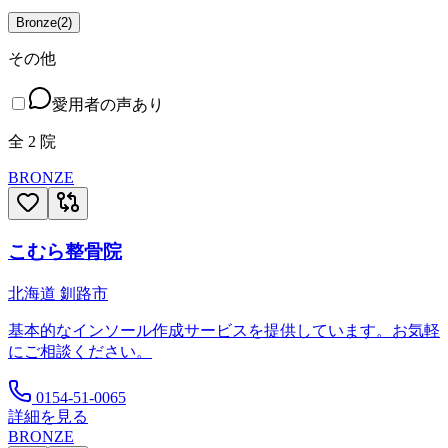
Bronze
(
2
)
その他
愛用者の声あり
全
2
院
BRONZE
こむら整骨院
北海道
釧路市
基本的なインソール作成サービスを提供しています。お気軽
にご相談ください。
0154-51-0065
詳細を見る
BRONZE