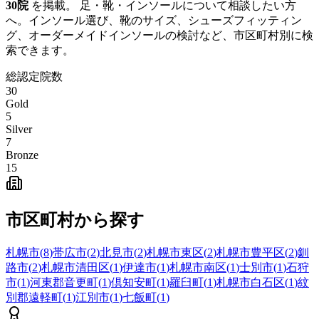
30
院
を掲載。 足・靴・インソールについて相談したい方
へ。インソール選び、靴のサイズ、シューズフィッティン
グ、オーダーメイドインソールの検討など、市区町村別に検
索できます。
総認定院数
30
Gold
5
Silver
7
Bronze
15
市区町村から探す
札幌市
(
8
)
帯広市
(
2
)
北見市
(
2
)
札幌市東区
(
2
)
札幌市豊平区
(
2
)
釧
路市
(
2
)
札幌市清田区
(
1
)
伊達市
(
1
)
札幌市南区
(
1
)
士別市
(
1
)
石狩
市
(
1
)
河東郡音更町
(
1
)
倶知安町
(
1
)
羅臼町
(
1
)
札幌市白石区
(
1
)
紋
別郡遠軽町
(
1
)
江別市
(
1
)
七飯町
(
1
)