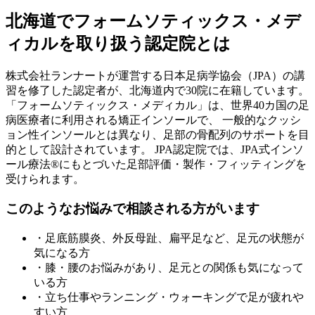
北海道
でフォームソティックス・メデ
ィカルを取り扱う認定院とは
株式会社ランナートが運営する日本足病学協会（JPA）の講
習を修了した認定者が、
北海道
内で
30
院に在籍しています。
「フォームソティックス・メディカル」は、世界40カ国の足
病医療者に利用される矯正インソールで、 一般的なクッシ
ョン性インソールとは異なり、足部の骨配列のサポートを目
的として設計されています。 JPA認定院では、JPA式インソ
ール療法®にもとづいた足部評価・製作・フィッティングを
受けられます。
このようなお悩みで相談される方がいます
・足底筋膜炎、外反母趾、扁平足など、足元の状態が
気になる方
・膝・腰のお悩みがあり、足元との関係も気になって
いる方
・立ち仕事やランニング・ウォーキングで足が疲れや
すい方