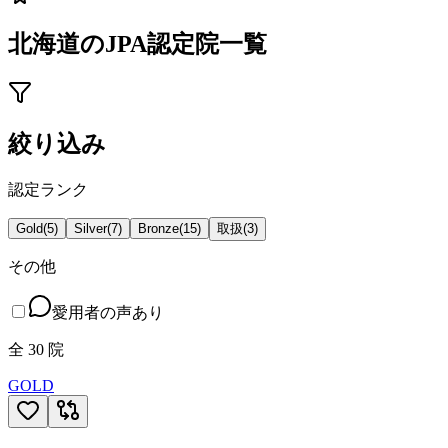
北海道
のJPA認定院一覧
絞り込み
認定ランク
Gold
(
5
)
Silver
(
7
)
Bronze
(
15
)
取扱
(
3
)
その他
愛用者の声あり
全
30
院
GOLD