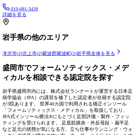
019-681-3439
詳細を見る
岩手県
の他のエリア
滝沢市
(
2
)
北上市
(
2
)
紫波郡紫波町
(
2
)
岩手県
全体を見る
盛岡市
でフォームソティックス・メデ
ィカルを相談できる認定院を探す
岩手県
盛岡市
内には、株式会社ランナートが運営する日本足
病学協会（JPA）の講習を修了した認定者が在籍する認定院
が
3
院あります。 世界40カ国で利用される矯正インソール
「フォームソティックス・メディカル」を取扱しており、
JPA式インソール療法®にもとづく足部評価・製作・フィッ
ティングを受けられます。 足底筋膜炎・外反母趾・扁平足
など足元の状態が気になる方、立ち仕事やランニング・ウォ