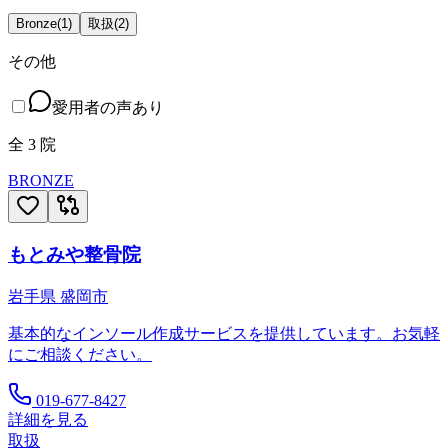
Bronze
(
1
)
取扱
(
2
)
その他
愛用者の声あり
全
3
院
BRONZE
もとみや整骨院
岩手県
盛岡市
基本的なインソール作成サービスを提供しています。お気軽
にご相談ください。
019-677-8427
詳細を見る
取扱