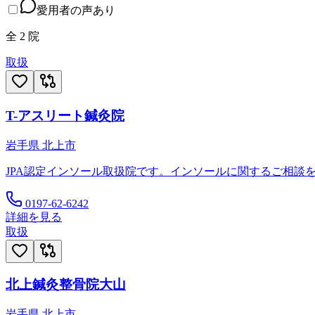
愛用者の声あり
全
2
院
取扱
T-アスリート鍼灸院
岩手県
北上市
JPA認定インソール取扱院です。インソールに関するご相談
0197-62-6242
詳細を見る
取扱
北上鍼灸整骨院大山
岩手県
北上市