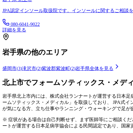
JPA認定インソール取扱院です。インソールに関するご相談
080-6041-9022
詳細を見る
岩手県
の他のエリア
盛岡市
(
3
)
滝沢市
(
2
)
紫波郡紫波町
(
2
)
岩手県
全体を見る
北上市
でフォームソティックス・メデ
岩手県
北上市
内には、株式会社ランナートが運営する日本足病
ームソティックス・メディカル」を取扱しており、 JPA式
が気になる方、立ち仕事やランニング・ウォーキングで足が
※ 症状がある場合は自己判断せず、まず医師等にご相談く
ートが運営する日本足病学協会による民間認定であり、国家