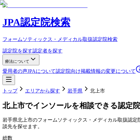
JPA認定院検索
フォームソティックス・メディカル取扱認定院検索
認定院を探す
認定者を探す
療法について
愛用者の声
JPAについて
認定院向け
掲載情報の変更について
トップ
エリアから探す
岩手県
北上市
北上市
でインソールを相談できる認定
岩手県
北上市
のフォームソティックス・メディカル取扱認定
談先を探せます。
総数