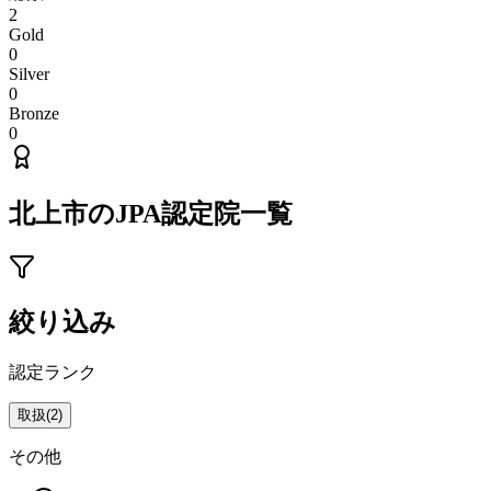
2
Gold
0
Silver
0
Bronze
0
北上市
のJPA認定院一覧
絞り込み
認定ランク
取扱
(
2
)
その他