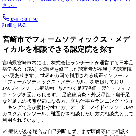
さい。
0985-50-1197
詳細を見る
宮崎市
でフォームソティックス・メデ
ィカルを相談できる認定院を探す
宮崎県
宮崎市
内には、株式会社ランナートが運営する日本足
病学協会（JPA）の講習を修了した認定者が在籍する認定院
が
3
院あります。 世界40カ国で利用される矯正インソール
「フォームソティックス・メディカル」を取扱しており、
JPA式インソール療法®にもとづく足部評価・製作・フィッ
ティングを受けられます。 足底筋膜炎・外反母趾・扁平足
など足元の状態が気になる方、立ち仕事やランニング・ウォ
ーキングで足が疲れやすい方、オーダーメイドインソールや
カスタムインソール、靴選びを相談したい方の相談先として
利用されています。
※ 症状がある場合は自己判断せず、まず医師等にご相談く