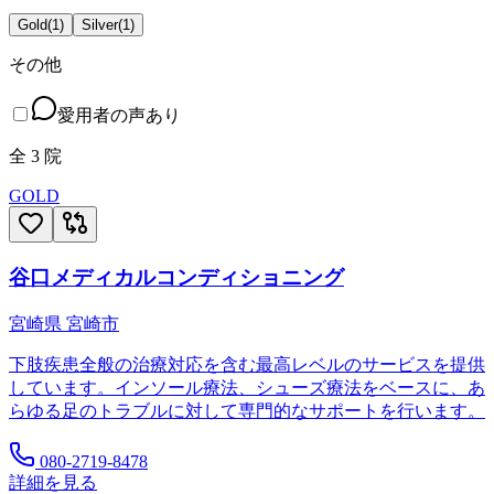
Gold
(
1
)
Silver
(
1
)
その他
愛用者の声あり
全
3
院
GOLD
谷口メディカルコンディショニング
宮崎県
宮崎市
下肢疾患全般の治療対応を含む最高レベルのサービスを提供
しています。インソール療法、シューズ療法をベースに、あ
らゆる足のトラブルに対して専門的なサポートを行います。
080-2719-8478
詳細を見る