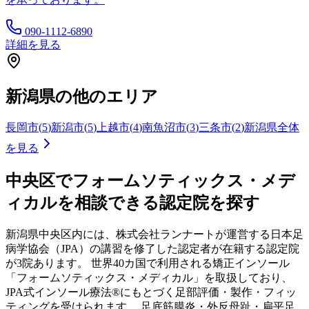
090-1112-6890
詳細を見る
新潟県
の他のエリア
長岡市
(
5
)
新潟市
(
5
)
上越市
(
4
)
南魚沼市
(
3
)
三条市
(
2
)
新潟県
全体
を見る
中央区
でフォームソティックス・メデ
ィカルを相談できる認定院を探す
新潟県
中央区
内には、株式会社ランナートが運営する日本足
病学協会（JPA）の講習を修了した認定者が在籍する認定院
が
3
院あります。 世界40カ国で利用される矯正インソール
「フォームソティックス・メディカル」を取扱しており、
JPA式インソール療法®にもとづく足部評価・製作・フィッ
ティングを受けられます。 足底筋膜炎・外反母趾・扁平足