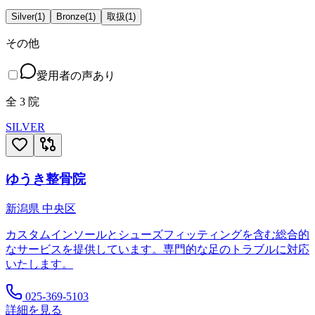
Silver
(
1
)
Bronze
(
1
)
取扱
(
1
)
その他
愛用者の声あり
全
3
院
SILVER
ゆうき整骨院
新潟県
中央区
カスタムインソールとシューズフィッティングを含む総合的
なサービスを提供しています。専門的な足のトラブルに対応
いたします。
025-369-5103
詳細を見る