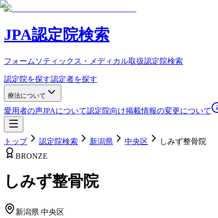
JPA認定院検索
フォームソティックス・メディカル取扱認定院検索
認定院を探す
認定者を探す
療法について
愛用者の声
JPAについて
認定院向け
掲載情報の変更について
トップ
認定院検索
新潟県
中央区
しみず整骨院
BRONZE
しみず整骨院
新潟県
中央区