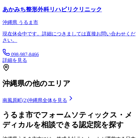
あかみち整形外科リハビリクリニック
沖縄県
うるま市
現在休会中です。詳細につきましては直接お問い合わせくだ
さい。
098-987-8466
詳細を見る
沖縄県
の他のエリア
南風原町
(
2
)
沖縄県
全体を見る
うるま市
でフォームソティックス・メ
ディカルを相談できる認定院を探す