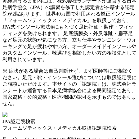
沖縄県
うるま市
内には、株式会社ランナートが運営する日本
足病学協会（JPA）の講習を修了した認定者が在籍する認定
院が
2
院あります。 世界40カ国で利用される矯正インソール
「フォームソティックス・メディカル」を取扱しており、
JPA式インソール療法®にもとづく足部評価・製作・フィッ
ティングを受けられます。 足底筋膜炎・外反母趾・扁平足
など足元の状態が気になる方、立ち仕事やランニング・ウォ
ーキングで足が疲れやすい方、オーダーメイドインソールや
カスタムインソール、靴選びを相談したい方の相談先として
利用されています。
※ 症状がある場合は自己判断せず、まず医師等にご相談く
ださい。足元・靴・インソール選びについては取扱認定院に
ご相談いただけます。本サイトの「認定院」は、株式会社ラ
ンナートが運営する日本足病学協会による民間認定であり、
国家資格・公的資格・医療機関の認可を示すものではありま
せん。
JPA認定院検索
フォームソティックス・メディカル取扱認定院検索