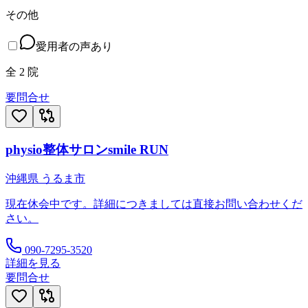
その他
愛用者の声あり
全
2
院
要問合せ
physio整体サロンsmile RUN
沖縄県
うるま市
現在休会中です。詳細につきましては直接お問い合わせくだ
さい。
090-7295-3520
詳細を見る
要問合せ