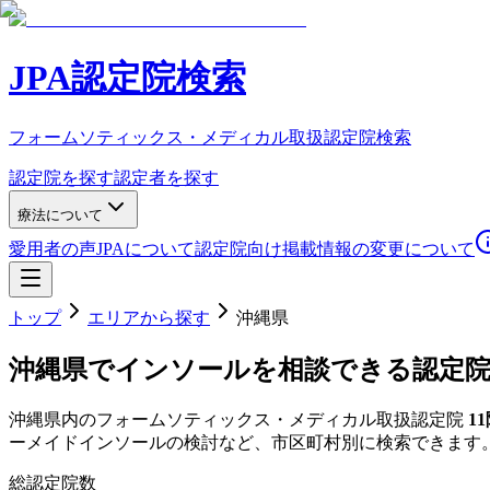
JPA認定院検索
フォームソティックス・メディカル取扱認定院検索
認定院を探す
認定者を探す
療法について
愛用者の声
JPAについて
認定院向け
掲載情報の変更について
トップ
エリアから探す
沖縄県
沖縄県
でインソールを相談できる認定
沖縄県
内のフォームソティックス・メディカル取扱認定院
11
ーメイドインソールの検討など、市区町村別に検索できます
総認定院数