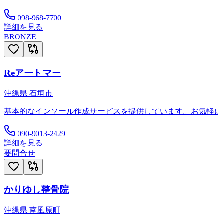
098-968-7700
詳細を見る
BRONZE
Reアートマー
沖縄県
石垣市
基本的なインソール作成サービスを提供しています。お気軽
090-9013-2429
詳細を見る
要問合せ
かりゆし整骨院
沖縄県
南風原町