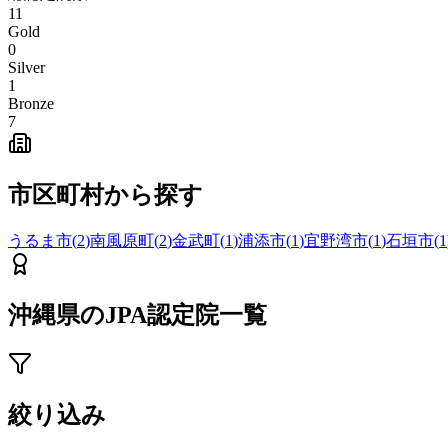
11
Gold
0
Silver
1
Bronze
7
市区町村から探す
うるま市
(
2
)
南風原町
(
2
)
金武町
(
1
)
浦添市
(
1
)
宜野湾市
(
1
)
石垣市
(
1
沖縄県
のJPA認定院一覧
絞り込み