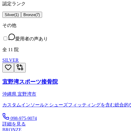
認定ランク
Silver
(
1
)
Bronze
(
7
)
その他
愛用者の声あり
全
11
院
SILVER
宜野湾スポーツ接骨院
沖縄県
宜野湾市
カスタムインソールとシューズフィッティングを含む総合的
098-975-9074
詳細を見る
BRONZE