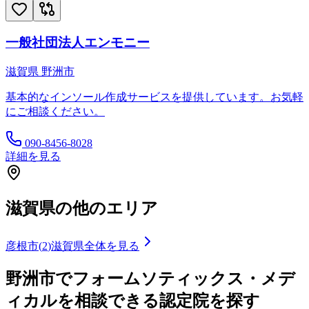
一般社団法人エンモニー
滋賀県
野洲市
基本的なインソール作成サービスを提供しています。お気軽
にご相談ください。
090-8456-8028
詳細を見る
滋賀県
の他のエリア
彦根市
(
2
)
滋賀県
全体を見る
野洲市
でフォームソティックス・メデ
ィカルを相談できる認定院を探す