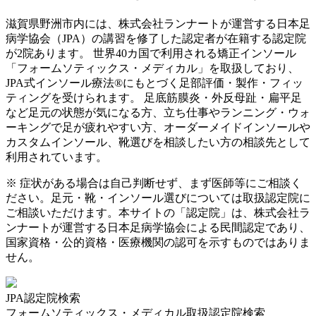
滋賀県
野洲市
内には、株式会社ランナートが運営する日本足
病学協会（JPA）の講習を修了した認定者が在籍する認定院
が
2
院あります。 世界40カ国で利用される矯正インソール
「フォームソティックス・メディカル」を取扱しており、
JPA式インソール療法®にもとづく足部評価・製作・フィッ
ティングを受けられます。 足底筋膜炎・外反母趾・扁平足
など足元の状態が気になる方、立ち仕事やランニング・ウォ
ーキングで足が疲れやすい方、オーダーメイドインソールや
カスタムインソール、靴選びを相談したい方の相談先として
利用されています。
※ 症状がある場合は自己判断せず、まず医師等にご相談く
ださい。足元・靴・インソール選びについては取扱認定院に
ご相談いただけます。本サイトの「認定院」は、株式会社ラ
ンナートが運営する日本足病学協会による民間認定であり、
国家資格・公的資格・医療機関の認可を示すものではありま
せん。
JPA認定院検索
フォームソティックス・メディカル取扱認定院検索