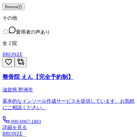
Bronze
(
2
)
その他
愛用者の声あり
全
2
院
BRONZE
整骨院 えん【完全予約制】
滋賀県
野洲市
基本的なインソール作成サービスを提供しています。お気軽
にご相談ください。
090-6967-1883
詳細を見る
BRONZE