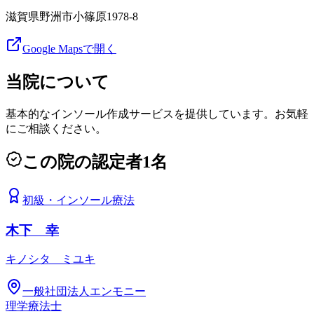
滋賀県野洲市小篠原1978-8
Google Mapsで開く
当院について
基本的なインソール作成サービスを提供しています。お気軽
にご相談ください。
この院の認定者
1
名
初級
・
インソール療法
木下 幸
キノシタ ミユキ
一般社団法人エンモニー
理学療法士