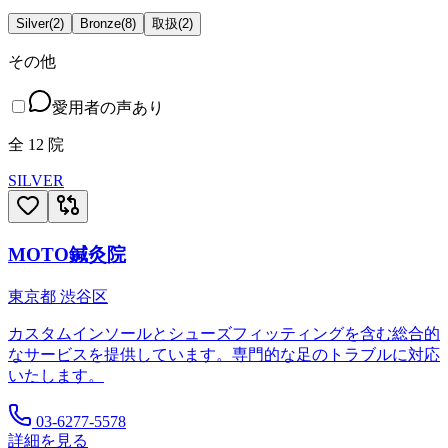
Silver
(
2
)
Bronze
(
8
)
取扱
(
2
)
その他
愛用者の声あり
全
12
院
SILVER
MOTO鍼灸院
東京都
渋谷区
カスタムインソールとシューズフィッティングを含む総合的
なサービスを提供しています。専門的な足のトラブルに対応
いたします。
03-6277-5578
詳細を見る