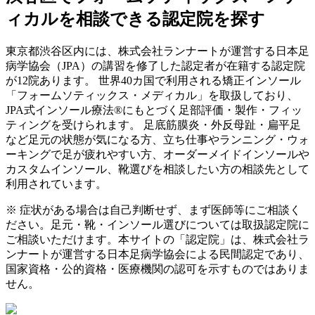
ィカルを相談できる認定院を探す
東京都
渋谷区
内には、株式会社ランナートが運営する日本足
病学協会（JPA）の講習を修了した認定者が在籍する認定院
が
12
院あります。 世界40カ国で利用される矯正インソール
「フォームソティックス・メディカル」を取扱しており、
JPA式インソール療法®にもとづく足部評価・製作・フィッ
ティングを受けられます。 足底筋膜炎・外反母趾・扁平足
など足元の状態が気になる方、立ち仕事やランニング・ウォ
ーキングで足が疲れやすい方、オーダーメイドインソールや
カスタムインソール、靴選びを相談したい方の相談先として
利用されています。
※ 症状がある場合は自己判断せず、まず医師等にご相談く
ださい。足元・靴・インソール選びについては取扱認定院に
ご相談いただけます。本サイトの「認定院」は、株式会社ラ
ンナートが運営する日本足病学協会による民間認定であり、
国家資格・公的資格・医療機関の認可を示すものではありま
せん。