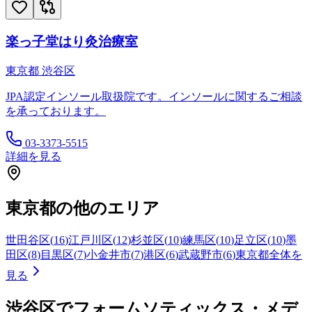
楽っ子堂はり灸治療室
東京都
渋谷区
JPA認定インソール取扱院です。インソールに関するご相談
を承っております。
03-3373-5515
詳細を見る
東京都
の他のエリア
世田谷区
(
16
)
江戸川区
(
12
)
杉並区
(
10
)
練馬区
(
10
)
足立区
(
10
)
墨
田区
(
8
)
目黒区
(
7
)
小金井市
(
7
)
港区
(
6
)
武蔵野市
(
6
)
東京都
全体を
見る
渋谷区
でフォームソティックス・メデ