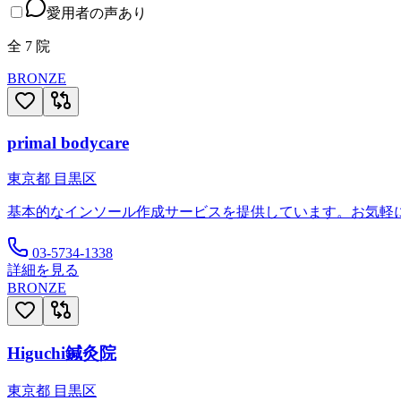
愛用者の声あり
全
7
院
BRONZE
primal bodycare
東京都
目黒区
基本的なインソール作成サービスを提供しています。お気軽
03-5734-1338
詳細を見る
BRONZE
Higuchi鍼灸院
東京都
目黒区