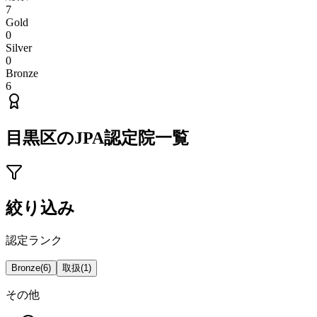
7
Gold
0
Silver
0
Bronze
6
目黒区
のJPA認定院一覧
絞り込み
認定ランク
Bronze
(
6
)
取扱
(
1
)
その他