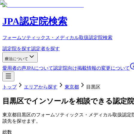
JPA認定院検索
フォームソティックス・メディカル取扱認定院検索
認定院を探す
認定者を探す
療法について
愛用者の声
JPAについて
認定院向け
掲載情報の変更について
トップ
エリアから探す
東京都
目黒区
目黒区
でインソールを相談できる認定
東京都
目黒区
のフォームソティックス・メディカル取扱認定
談先を探せます。
総数