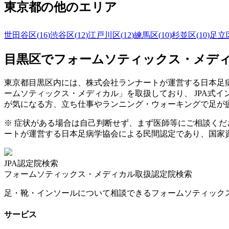
東京都
の他のエリア
世田谷区
(
16
)
渋谷区
(
12
)
江戸川区
(
12
)
練馬区
(
10
)
杉並区
(
10
)
足立
目黒区
でフォームソティックス・メデ
東京都
目黒区
内には、株式会社ランナートが運営する日本足病
ームソティックス・メディカル」を取扱しており、 JPA式
が気になる方、立ち仕事やランニング・ウォーキングで足が
※ 症状がある場合は自己判断せず、まず医師等にご相談く
ートが運営する日本足病学協会による民間認定であり、国家
JPA認定院検索
フォームソティックス・メディカル取扱認定院検索
足・靴・インソールについて相談できるフォームソティック
サービス