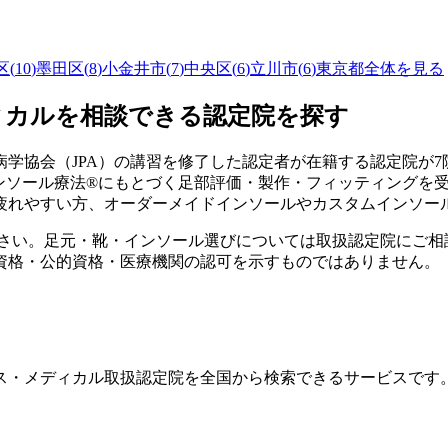
区
(
10
)
墨田区
(
8
)
小金井市
(
7
)
中央区
(
6
)
立川市
(
6
)
東京都
全体を見る
ィカルを相談できる認定院を探す
学協会（JPA）の講習を修了した認定者が在籍する認定院が
7
インソール療法®にもとづく足部評価・製作・フィッティングを
疲れやすい方、オーダーメイドインソールやカスタムインソー
ださい。足元・靴・インソール選びについては取扱認定院にご相
資格・公的資格・医療機関の認可を示すものではありません。
ス・メディカル取扱認定院を全国から検索できるサービスです