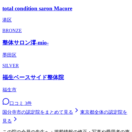
total condition saron Macore
港区
BRONZE
整体サロン澪-mio-
墨田区
SILVER
福生ベースサイド整体院
福生市
口コミ
3
件
国分寺市
の認定院をまとめて見る
東京都
全体の認定院を
見る
この院の会員の先生へ：掲載情報の修正・写真や愛用者の声