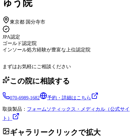
ゅう院
東京都
国分寺市
JPA認定
ゴールド認定院
インソール処方経験が豊富な上位認定院
まずはお気軽にご相談ください
この院に相談する
070-6989-1682
予約・詳細はこちら
取扱製品：
フォームソティックス・メディカル（公式サイ
ト）
ギャラリー
クリックで拡大