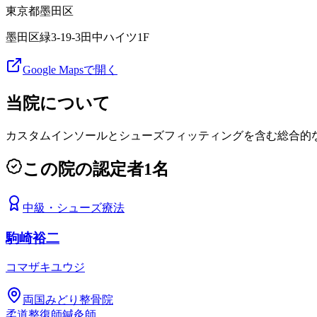
東京都
墨田区
墨田区緑3-19-3田中ハイツ1F
Google Mapsで開く
当院について
カスタムインソールとシューズフィッティングを含む総合的
この院の認定者
1
名
中級
・
シューズ療法
駒崎裕二
コマザキユウジ
両国みどり整骨院
柔道整復師
鍼灸師