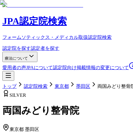
JPA認定院検索
フォームソティックス・メディカル取扱認定院検索
認定院を探す
認定者を探す
療法について
愛用者の声
JPAについて
認定院向け
掲載情報の変更について
トップ
認定院検索
東京都
墨田区
両国みどり整骨
SILVER
両国みどり整骨院
東京都
墨田区