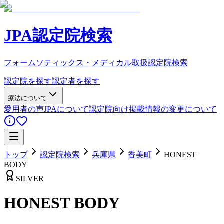
JPA認定院検索
フォームソティックス・メディカル取扱認定院検索
認定院を探す
認定者を探す
療法について
愛用者の声
JPAについて
認定院向け
掲載情報の変更について
トップ
認定院検索
兵庫県
香美町
HONEST
BODY
SILVER
HONEST BODY