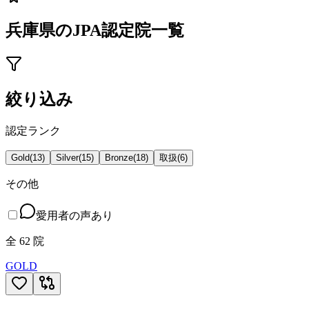
兵庫県
のJPA認定院一覧
絞り込み
認定ランク
Gold
(
13
)
Silver
(
15
)
Bronze
(
18
)
取扱
(
6
)
その他
愛用者の声あり
全
62
院
GOLD