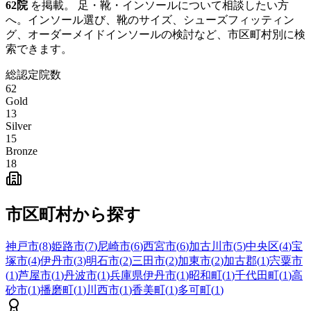
62
院
を掲載。 足・靴・インソールについて相談したい方
へ。インソール選び、靴のサイズ、シューズフィッティン
グ、オーダーメイドインソールの検討など、市区町村別に検
索できます。
総認定院数
62
Gold
13
Silver
15
Bronze
18
市区町村から探す
神戸市
(
8
)
姫路市
(
7
)
尼崎市
(
6
)
西宮市
(
6
)
加古川市
(
5
)
中央区
(
4
)
宝
塚市
(
4
)
伊丹市
(
3
)
明石市
(
2
)
三田市
(
2
)
加東市
(
2
)
加古郡
(
1
)
宍粟市
(
1
)
芦屋市
(
1
)
丹波市
(
1
)
兵庫県伊丹市
(
1
)
昭和町
(
1
)
千代田町
(
1
)
高
砂市
(
1
)
播磨町
(
1
)
川西市
(
1
)
香美町
(
1
)
多可町
(
1
)