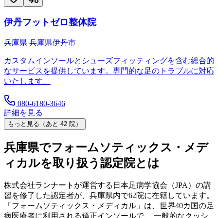
伊丹フットゼロ整体院
兵庫県
兵庫県伊丹市
カスタムインソールとシューズフィッティングを含む総合的
なサービスを提供しています。専門的な足のトラブルに対応
いたします。
080-6180-3646
詳細を見る
もっと見る（あと
42
院）
兵庫県
でフォームソティックス・メデ
ィカルを取り扱う認定院とは
株式会社ランナートが運営する日本足病学協会（JPA）の講
習を修了した認定者が、
兵庫県
内で
62
院に在籍しています。
「フォームソティックス・メディカル」は、世界40カ国の足
病医療者に利用される矯正インソールで、 一般的なクッシ