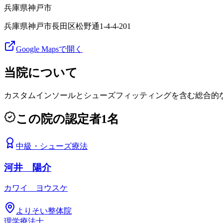
兵庫県
神戸市
兵庫県神戸市長田区松野通1-4-4-201
Google Mapsで開く
当院について
カスタムインソールとシューズフィッティングを含む総合的
この院の認定者
1
名
中級
・
シューズ療法
河井 陽介
カワイ ヨウスケ
よりそい整体院
理学療法士