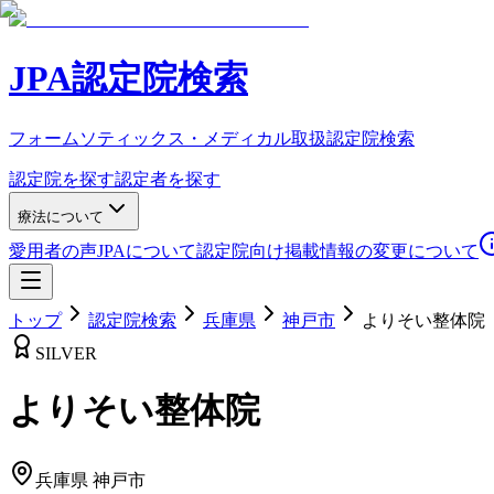
JPA認定院検索
フォームソティックス・メディカル取扱認定院検索
認定院を探す
認定者を探す
療法について
愛用者の声
JPAについて
認定院向け
掲載情報の変更について
トップ
認定院検索
兵庫県
神戸市
よりそい整体院
SILVER
よりそい整体院
兵庫県
神戸市