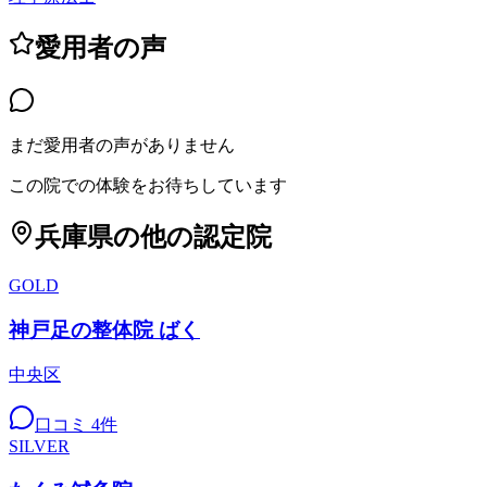
愛用者の声
まだ愛用者の声がありません
この院での体験をお待ちしています
兵庫県
の他の認定院
GOLD
神戸足の整体院 ばく
中央区
口コミ
4
件
SILVER