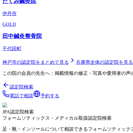
たくみ鍼灸院
伊丹市
GOLD
田中鍼灸整骨院
千代田町
神戸市
の認定院をまとめて見る
兵庫県
全体の認定院を見る
この院の会員の先生へ：掲載情報の修正・写真や愛用者の声
認定院検索
電話で相談
予約する
JPA認定院検索
フォームソティックス・メディカル取扱認定院検索
足・靴・インソールについて相談できるフォームソティック