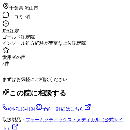
千葉県
流山市
口コミ
3
件
JPA認定
ゴールド認定院
インソール処方経験が豊富な上位認定院
愛用者の声
3
件
まずはお気軽にご相談ください
この院に相談する
04-7113-4104
予約・詳細はこちら
取扱製品：
フォームソティックス・メディカル（公式サイ
ト）