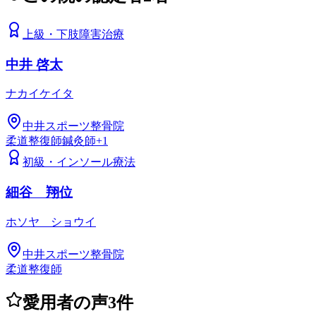
上級
・
下肢障害治療
中井 啓太
ナカイケイタ
中井スポーツ整骨院
柔道整復師
鍼灸師
+
1
初級
・
インソール療法
細谷 翔位
ホソヤ ショウイ
中井スポーツ整骨院
柔道整復師
愛用者の声
3
件