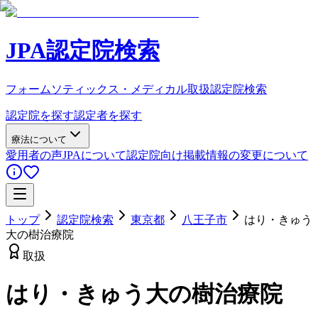
JPA認定院検索
フォームソティックス・メディカル取扱認定院検索
認定院を探す
認定者を探す
療法について
愛用者の声
JPAについて
認定院向け
掲載情報の変更について
トップ
認定院検索
東京都
八王子市
はり・きゅう
大の樹治療院
取扱
はり・きゅう大の樹治療院