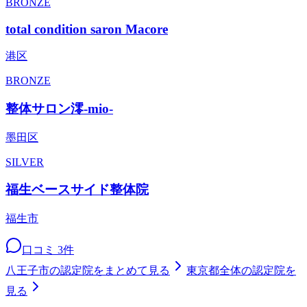
BRONZE
total condition saron Macore
港区
BRONZE
整体サロン澪-mio-
墨田区
SILVER
福生ベースサイド整体院
福生市
口コミ
3
件
八王子市
の認定院をまとめて見る
東京都
全体の認定院を
見る