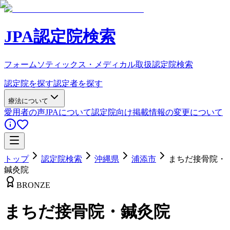
JPA認定院検索
フォームソティックス・メディカル取扱認定院検索
認定院を探す
認定者を探す
療法について
愛用者の声
JPAについて
認定院向け
掲載情報の変更について
トップ
認定院検索
沖縄県
浦添市
まちだ接骨院・
鍼灸院
BRONZE
まちだ接骨院・鍼灸院