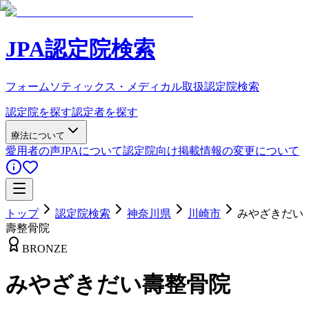
JPA認定院検索
フォームソティックス・メディカル取扱認定院検索
認定院を探す
認定者を探す
療法について
愛用者の声
JPAについて
認定院向け
掲載情報の変更について
トップ
認定院検索
神奈川県
川崎市
みやざきだい
壽整骨院
BRONZE
みやざきだい壽整骨院