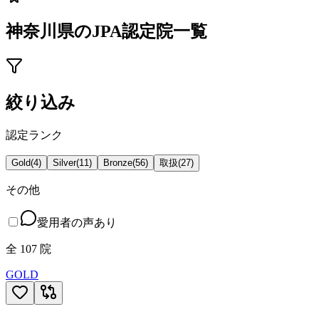
神奈川県
のJPA認定院一覧
絞り込み
認定ランク
Gold
(
4
)
Silver
(
11
)
Bronze
(
56
)
取扱
(
27
)
その他
愛用者の声あり
全
107
院
GOLD