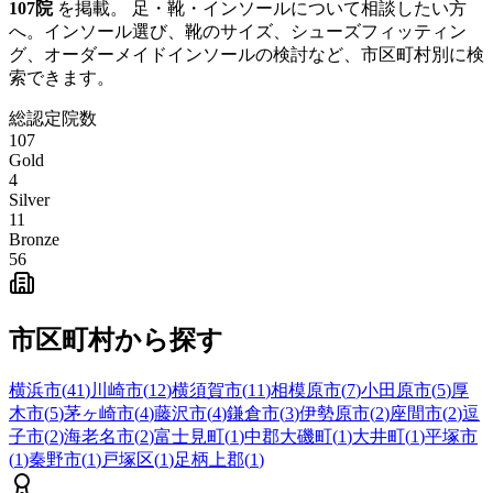
107
院
を掲載。 足・靴・インソールについて相談したい方
へ。インソール選び、靴のサイズ、シューズフィッティン
グ、オーダーメイドインソールの検討など、市区町村別に検
索できます。
総認定院数
107
Gold
4
Silver
11
Bronze
56
市区町村から探す
横浜市
(
41
)
川崎市
(
12
)
横須賀市
(
11
)
相模原市
(
7
)
小田原市
(
5
)
厚
木市
(
5
)
茅ヶ崎市
(
4
)
藤沢市
(
4
)
鎌倉市
(
3
)
伊勢原市
(
2
)
座間市
(
2
)
逗
子市
(
2
)
海老名市
(
2
)
富士見町
(
1
)
中郡大磯町
(
1
)
大井町
(
1
)
平塚市
(
1
)
秦野市
(
1
)
戸塚区
(
1
)
足柄上郡
(
1
)