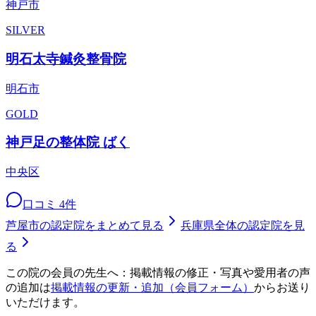
神戸市
SILVER
明石太寺鍼灸整骨院
明石市
GOLD
神戸足の整体院 ばく
中央区
口コミ
4
件
芦屋市
の認定院をまとめて見る
兵庫県
全体の認定院を見
る
この院の会員の先生へ：掲載情報の修正・写真や愛用者の声
の追加は
掲載情報の更新・追加（会員フォーム）
からお送り
いただけます。