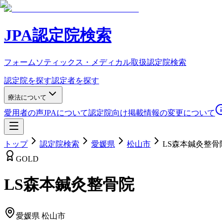
JPA認定院検索
フォームソティックス・メディカル取扱認定院検索
認定院を探す
認定者を探す
療法について
愛用者の声
JPAについて
認定院向け
掲載情報の変更について
トップ
認定院検索
愛媛県
松山市
LS森本鍼灸整骨
GOLD
LS森本鍼灸整骨院
愛媛県
松山市