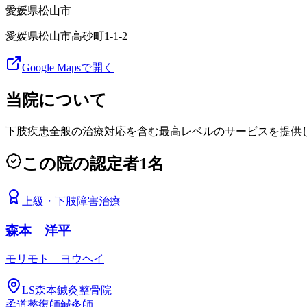
愛媛県
松山市
愛媛県松山市高砂町1-1-2
Google Mapsで開く
当院について
下肢疾患全般の治療対応を含む最高レベルのサービスを提供
この院の認定者
1
名
上級
・
下肢障害治療
森本 洋平
モリモト ヨウヘイ
LS森本鍼灸整骨院
柔道整復師
鍼灸師