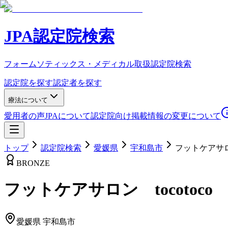
JPA認定院検索
フォームソティックス・メディカル取扱認定院検索
認定院を探す
認定者を探す
療法について
愛用者の声
JPAについて
認定院向け
掲載情報の変更について
トップ
認定院検索
愛媛県
宇和島市
フットケアサロン
BRONZE
フットケアサロン tocotoco
愛媛県
宇和島市