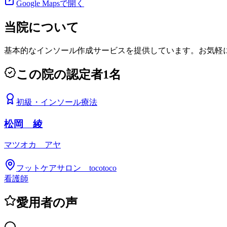
Google Mapsで開く
当院について
基本的なインソール作成サービスを提供しています。お気軽
この院の認定者
1
名
初級
・
インソール療法
松岡 綾
マツオカ アヤ
フットケアサロン tocotoco
看護師
愛用者の声