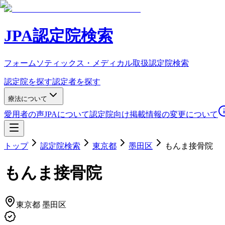
JPA認定院検索
フォームソティックス・メディカル取扱認定院検索
認定院を探す
認定者を探す
療法について
愛用者の声
JPAについて
認定院向け
掲載情報の変更について
トップ
認定院検索
東京都
墨田区
もんま接骨院
もんま接骨院
東京都
墨田区