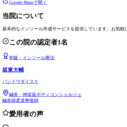
Google Mapsで開く
当院について
基本的なインソール作成サービスを提供しています。お気軽
この院の認定者
1
名
初級
・
インソール療法
坂東大輔
バンドウダイスケ
鍼灸・神楽坂ボディコンシェルジュ
鍼灸師
柔道整復師
愛用者の声