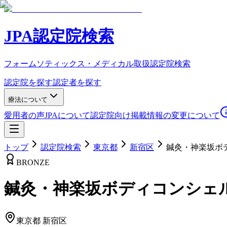
JPA認定院検索
フォームソティックス・メディカル取扱認定院検索
認定院を探す
認定者を探す
療法について
愛用者の声
JPAについて
認定院向け
掲載情報の変更について
トップ
認定院検索
東京都
新宿区
鍼灸・神楽坂ボ
BRONZE
鍼灸・神楽坂ボディコンシェ
東京都
新宿区