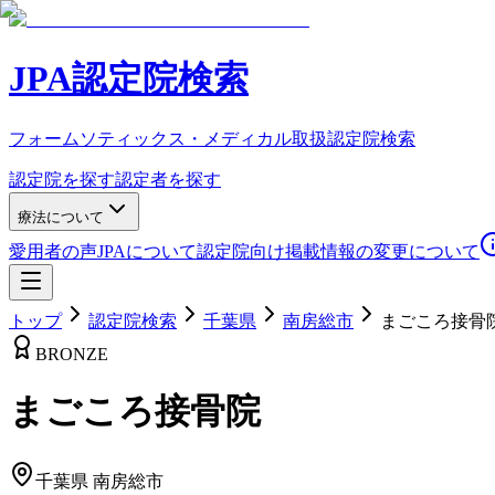
JPA認定院検索
フォームソティックス・メディカル取扱認定院検索
認定院を探す
認定者を探す
療法について
愛用者の声
JPAについて
認定院向け
掲載情報の変更について
トップ
認定院検索
千葉県
南房総市
まごころ接骨
BRONZE
まごころ接骨院
千葉県
南房総市