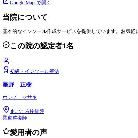
Google Mapsで開く
当院について
基本的なインソール作成サービスを提供しています。お気軽
この院の認定者
1
名
初級
・
インソール療法
星野 正樹
ホシノ マサキ
まごころ接骨院
柔道整復師
愛用者の声