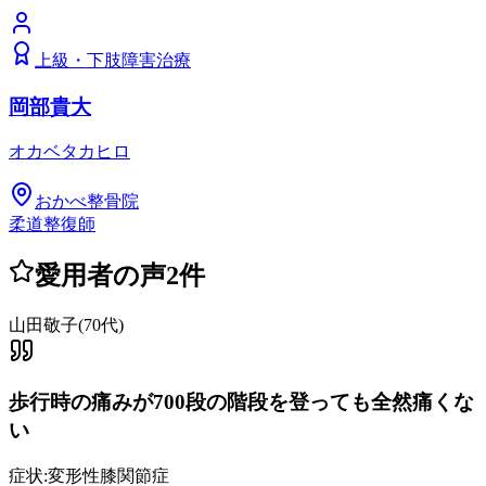
上級
・
下肢障害治療
岡部貴大
オカベタカヒロ
おかべ整骨院
柔道整復師
愛用者の声
2
件
山田敬子
(
70代
)
歩行時の痛みが700段の階段を登っても全然痛くな
い
症状:
変形性膝関節症