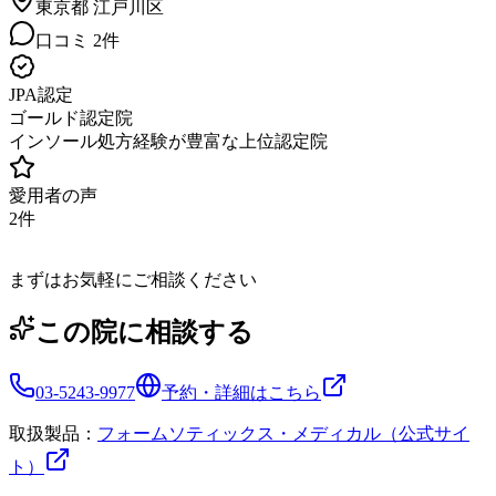
東京都
江戸川区
口コミ
2
件
JPA認定
ゴールド認定院
インソール処方経験が豊富な上位認定院
愛用者の声
2
件
まずはお気軽にご相談ください
この院に相談する
03-5243-9977
予約・詳細はこちら
取扱製品：
フォームソティックス・メディカル（公式サイ
ト）