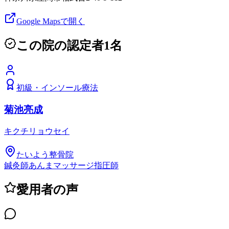
Google Mapsで開く
この院の認定者
1
名
初級
・
インソール療法
菊池亮成
キクチリョウセイ
たいよう整骨院
鍼灸師
あんまマッサージ指圧師
愛用者の声