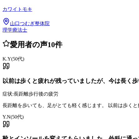
カワイトモキ
山口つむぎ整体院
理学療法士
愛用者の声
10
件
K.Y
(
50代
)
以前は歩くと疲れが残っていましたが、今は長く歩
症状:
長距離歩行後の疲労
長距離を歩いても、足がとても軽く感じます。 以前は歩く
Y.N
(
50代
)
靴とインソールを変えてもらいました。外科に通っ