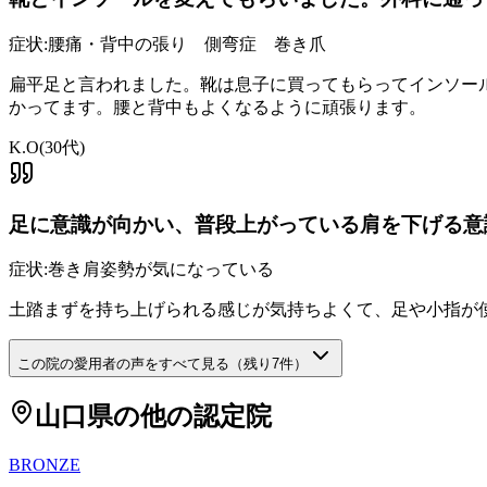
症状:
腰痛・背中の張り 側弯症 巻き爪
扁平足と言われました。靴は息子に買ってもらってインソー
かってます。腰と背中もよくなるように頑張ります。
K.O
(
30代
)
足に意識が向かい、普段上がっている肩を下げる意
症状:
巻き肩姿勢が気になっている
土踏まずを持ち上げられる感じが気持ちよくて、足や小指が
この院の愛用者の声をすべて見る（残り
7
件）
山口県
の他の認定院
BRONZE