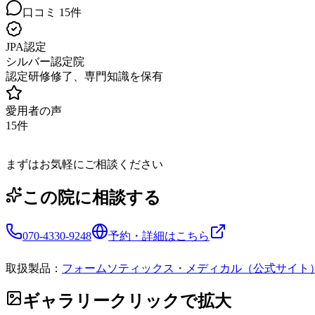
口コミ
15
件
JPA認定
シルバー認定院
認定研修修了、専門知識を保有
愛用者の声
15
件
まずはお気軽にご相談ください
この院に相談する
070-4330-9248
予約・詳細はこちら
取扱製品：
フォームソティックス・メディカル（公式サイト
ギャラリー
クリックで拡大