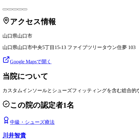
アクセス情報
山口県
山口市
山口県山口市中央5丁目15-13 ファイブツリータウン住夢 103
Google Mapsで開く
当院について
カスタムインソールとシューズフィッティングを含む総合的
この院の認定者
1
名
中級
・
シューズ療法
川井智貴