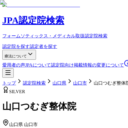
JPA認定院検索
フォームソティックス・メディカル取扱認定院検索
認定院を探す
認定者を探す
療法について
愛用者の声
JPAについて
認定院向け
掲載情報の変更について
トップ
認定院検索
山口県
山口市
山口つむぎ整体
SILVER
山口つむぎ整体院
山口県
山口市