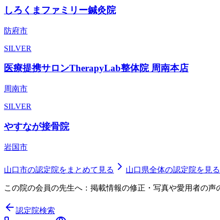
しろくまファミリー鍼灸院
防府市
SILVER
医療提携サロンTherapyLab整体院 周南本店
周南市
SILVER
やすなが接骨院
岩国市
山口市
の認定院をまとめて見る
山口県
全体の認定院を見る
この院の会員の先生へ：掲載情報の修正・写真や愛用者の声
認定院検索