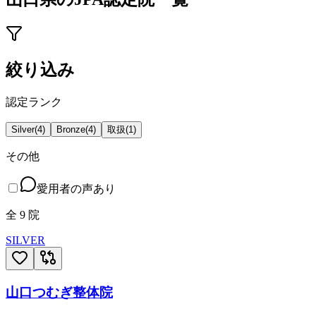
絞り込み
認定ランク
Silver
(
4
)
Bronze
(
4
)
取扱
(
1
)
その他
愛用者の声あり
全
9
院
SILVER
山口つむぎ整体院