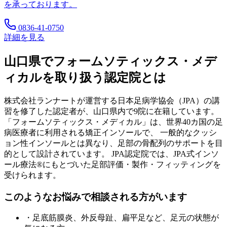
を承っております。
0836-41-0750
詳細を見る
山口県
でフォームソティックス・メデ
ィカルを取り扱う認定院とは
株式会社ランナートが運営する日本足病学協会（JPA）の講
習を修了した認定者が、
山口県
内で
9
院に在籍しています。
「フォームソティックス・メディカル」は、世界40カ国の足
病医療者に利用される矯正インソールで、 一般的なクッシ
ョン性インソールとは異なり、足部の骨配列のサポートを目
的として設計されています。 JPA認定院では、JPA式インソ
ール療法®にもとづいた足部評価・製作・フィッティングを
受けられます。
このようなお悩みで相談される方がいます
・足底筋膜炎、外反母趾、扁平足など、足元の状態が