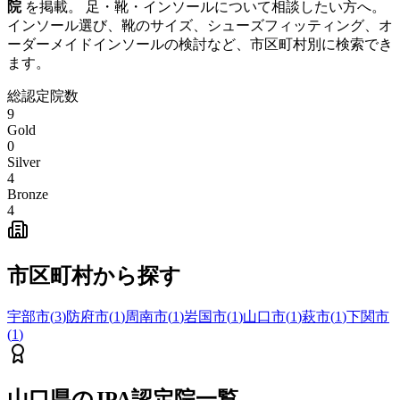
院
を掲載。 足・靴・インソールについて相談したい方へ。
インソール選び、靴のサイズ、シューズフィッティング、オ
ーダーメイドインソールの検討など、市区町村別に検索でき
ます。
総認定院数
9
Gold
0
Silver
4
Bronze
4
市区町村から探す
宇部市
(
3
)
防府市
(
1
)
周南市
(
1
)
岩国市
(
1
)
山口市
(
1
)
萩市
(
1
)
下関市
(
1
)
山口県
のJPA認定院一覧