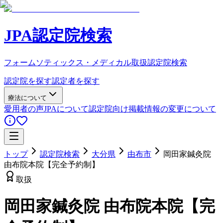
JPA認定院検索
フォームソティックス・メディカル取扱認定院検索
認定院を探す
認定者を探す
療法について
愛用者の声
JPAについて
認定院向け
掲載情報の変更について
トップ
認定院検索
大分県
由布市
岡田家鍼灸院
由布院本院【完全予約制】
取扱
岡田家鍼灸院 由布院本院【完