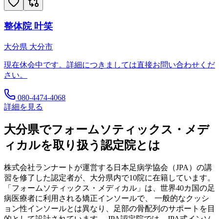
整体院 叶笑
大分県
大分市
現在休会中です。詳細につきましては直接お問い合わせくだ
さい。
080-4474-4068
詳細を見る
大分県
でフォームソティックス・メデ
ィカルを取り扱う認定院とは
株式会社ランナートが運営する日本足病学協会（JPA）の講
習を修了した認定者が、
大分県
内で
10
院に在籍しています。
「フォームソティックス・メディカル」は、世界40カ国の足
病医療者に利用される矯正インソールで、 一般的なクッシ
ョン性インソールとは異なり、足部の骨配列のサポートを目
的として設計されています。 JPA認定院では、JPA式インソ