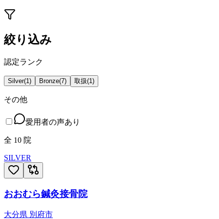
絞り込み
認定ランク
Silver
(
1
)
Bronze
(
7
)
取扱
(
1
)
その他
愛用者の声あり
全
10
院
SILVER
おおむら鍼灸接骨院
大分県
別府市