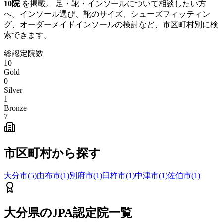
10
院
を掲載。 足・靴・インソールについて相談したい方
へ。インソール選び、靴のサイズ、シューズフィッティン
グ、オーダーメイドインソールの検討など、市区町村別に検
索できます。
総認定院数
10
Gold
0
Silver
1
Bronze
7
市区町村から探す
大分市
(
5
)
由布市
(
1
)
別府市
(
1
)
臼杵市
(
1
)
中津市
(
1
)
佐伯市
(
1
)
大分県
のJPA認定院一覧