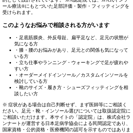
ール療法®にもとづいた足部評価・製作・フィッティングを
受けられます。
このようなお悩みで相談される方がいます
・足底筋膜炎、外反母趾、扁平足など、足元の状態が
気になる方
・膝・腰のお悩みがあり、足元との関係も気になって
いる方
・立ち仕事やランニング・ウォーキングで足が疲れや
すい方
・オーダーメイドインソール／カスタムインソールを
検討している方
・靴のサイズ・履き方・シューズフィッティングを相
談したい方
※ 症状がある場合は自己判断せず、まず医師等にご相談く
ださい。足元・靴・インソール選びについては取扱認定院に
ご相談いただけます。本サイトの「認定院」は、株式会社ラ
ンナートが運営する日本足病学協会による民間認定であり、
国家資格・公的資格・医療機関の認可を示すものではありま