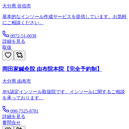
大分県
佐伯市
基本的なインソール作成サービスを提供しています。お気軽
にご相談ください。
0972-51-0038
詳細を見る
取扱
岡田家鍼灸院 由布院本院【完全予約制】
大分県
由布市
JPA認定インソール取扱院です。インソールに関するご相談
を承っております。
090-7525-8781
詳細を見る
要問合せ