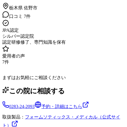
栃木県
佐野市
口コミ
7
件
JPA認定
シルバー認定院
認定研修修了、専門知識を保有
愛用者の声
7
件
まずはお気軽にご相談ください
この院に相談する
0283-24-2093
予約・詳細はこちら
取扱製品：
フォームソティックス・メディカル（公式サイ
ト）