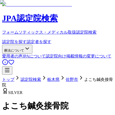
JPA認定院検索
フォームソティックス・メディカル取扱認定院検索
認定院を探す
認定者を探す
療法について
愛用者の声
JPAについて
認定院向け
掲載情報の変更について
トップ
認定院検索
栃木県
佐野市
よこち鍼灸接骨
院
SILVER
よこち鍼灸接骨院