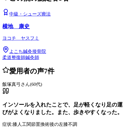
中級
・
シューズ療法
横地 康史
ヨコチ ヤスフミ
よこち鍼灸接骨院
柔道整復師
鍼灸師
愛用者の声
7
件
飯塚真弓さん
(
60代
)
インソールを入れたことで、足が軽くなり足の運
びがよくなりました。また、歩きやすくなった。
症状:
膝人工関節置換術後の左膝不調