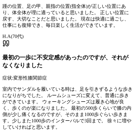
踵の位置、足の甲、親指の位置(指全体)が正しい位置にあ
り、体全体が理に適っていると思いました。 正しい位置に
戻す、大切なことだと思いました。 現在は快適に過ごし、
仕事にも復帰でき、毎日楽しく生活ができています。
H.A
(
70代
)
最初の一歩に不安定感があったのですが、それが
なくなりました
症状:
変形性膝関節症
室内でサンダルを履いている時は、足を引きずるような歩き
になりがちでした。 ルームシューズに変えて、普通に歩き
ができています。 ウォーキングシューズは履き心地が良
く、歩くのが楽になりました。 最初の500歩くらいで膝の内
側が少し痛くなるのですが、そのまま1000歩ぐらい歩きま
す。少しまた1000歩のインターバルで3回まで。 徐々に増や
していければと思います。