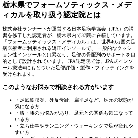
栃木県
でフォームソティックス・メデ
ィカルを取り扱う認定院とは
株式会社ランナートが運営する日本足病学協会（JPA）の講
習を修了した認定者が、
栃木県
内で
37
院に在籍しています。
「フォームソティックス・メディカル」は、世界40カ国の足
病医療者に利用される矯正インソールで、 一般的なクッシ
ョン性インソールとは異なり、足部の骨配列のサポートを目
的として設計されています。 JPA認定院では、JPA式インソ
ール療法®にもとづいた足部評価・製作・フィッティングを
受けられます。
このようなお悩みで相談される方がいます
・足底筋膜炎、外反母趾、扁平足など、足元の状態が
気になる方
・膝・腰のお悩みがあり、足元との関係も気になって
いる方
・立ち仕事やランニング・ウォーキングで足が疲れや
すい方