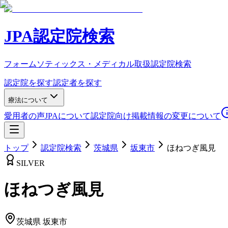
JPA認定院検索
フォームソティックス・メディカル取扱認定院検索
認定院を探す
認定者を探す
療法について
愛用者の声
JPAについて
認定院向け
掲載情報の変更について
トップ
認定院検索
茨城県
坂東市
ほねつぎ風見
SILVER
ほねつぎ風見
茨城県
坂東市