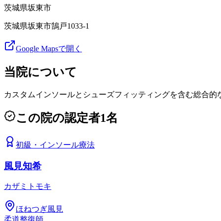
茨城県
坂東市
茨城県坂東市鵠戸1033-1
Google Mapsで開く
当院について
カスタムインソールとシューズフィッティングを含む総合的
この院の認定者
1
名
初級
・
インソール療法
風見知希
カザミトモキ
ほねつぎ風見
柔道整復師