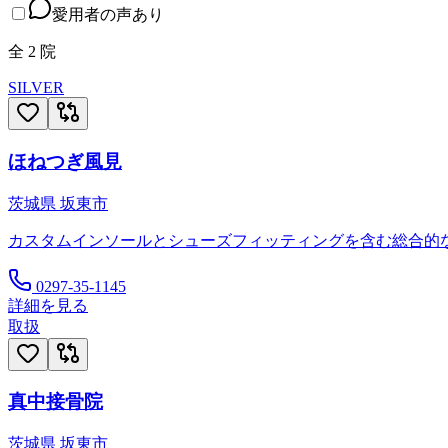
愛用者の声あり
全
2
院
SILVER
ほねつぎ風見
茨城県
坂東市
カスタムインソールとシューズフィッティングを含む総合的
0297-35-1145
詳細を見る
取扱
真中接骨院
茨城県
坂東市