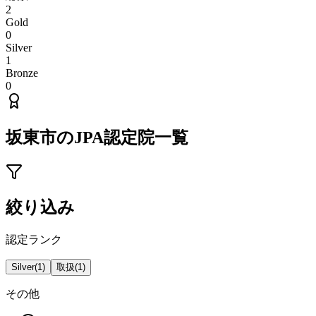
2
Gold
0
Silver
1
Bronze
0
坂東市
のJPA認定院一覧
絞り込み
認定ランク
Silver
(
1
)
取扱
(
1
)
その他