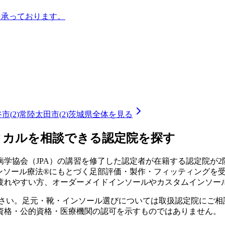
を承っております。
谷市
(
2
)
常陸太田市
(
2
)
茨城県
全体を見る
ィカルを相談できる認定院を探す
学協会（JPA）の講習を修了した認定者が在籍する認定院が
2
インソール療法®にもとづく足部評価・製作・フィッティングを
疲れやすい方、オーダーメイドインソールやカスタムインソー
ださい。足元・靴・インソール選びについては取扱認定院にご相
資格・公的資格・医療機関の認可を示すものではありません。