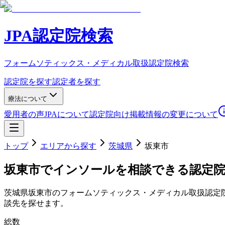
JPA認定院検索
フォームソティックス・メディカル取扱認定院検索
認定院を探す
認定者を探す
療法について
愛用者の声
JPAについて
認定院向け
掲載情報の変更について
トップ
エリアから探す
茨城県
坂東市
坂東市
でインソールを相談できる認定
茨城県
坂東市
のフォームソティックス・メディカル取扱認定
談先を探せます。
総数