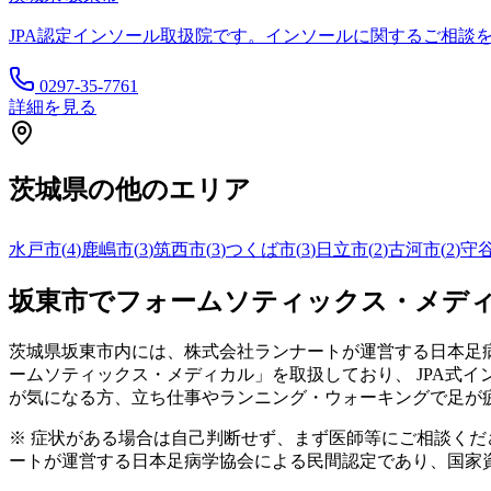
JPA認定インソール取扱院です。インソールに関するご相談
0297-35-7761
詳細を見る
茨城県
の他のエリア
水戸市
(
4
)
鹿嶋市
(
3
)
筑西市
(
3
)
つくば市
(
3
)
日立市
(
2
)
古河市
(
2
)
守
坂東市
でフォームソティックス・メデ
茨城県
坂東市
内には、株式会社ランナートが運営する日本足病
ームソティックス・メディカル」を取扱しており、 JPA式
が気になる方、立ち仕事やランニング・ウォーキングで足が
※ 症状がある場合は自己判断せず、まず医師等にご相談く
ートが運営する日本足病学協会による民間認定であり、国家