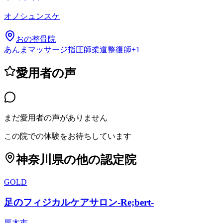
オノシュンスケ
おの整骨院
あんまマッサージ指圧師
柔道整復師
+
1
愛用者の声
まだ愛用者の声がありません
この院での体験をお待ちしています
神奈川県
の他の認定院
GOLD
足のフィジカルケアサロン-Re;bert-
厚木市