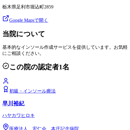
栃木県足利市堀込町2859
Google Mapsで開く
当院について
基本的なインソール作成サービスを提供しています。お気軽
にご相談ください。
この院の認定者
1
名
初級
・
インソール療法
早川裕紀
ハヤカワヒロキ
医療法人 宏仁会 本庄記念病院