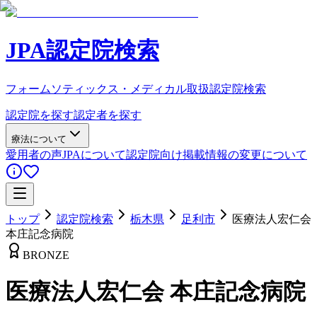
JPA認定院検索
フォームソティックス・メディカル取扱認定院検索
認定院を探す
認定者を探す
療法について
愛用者の声
JPAについて
認定院向け
掲載情報の変更について
トップ
認定院検索
栃木県
足利市
医療法人宏仁会
本庄記念病院
BRONZE
医療法人宏仁会 本庄記念病院