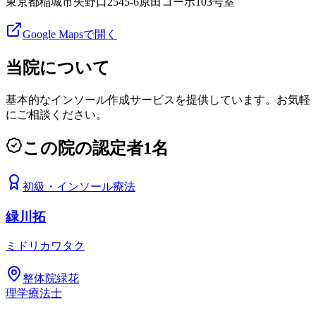
東京都稲城市矢野口2545-6原田コーポ103号室
Google Mapsで開く
当院について
基本的なインソール作成サービスを提供しています。お気軽
にご相談ください。
この院の認定者
1
名
初級
・
インソール療法
緑川拓
ミドリカワタク
整体院緑花
理学療法士