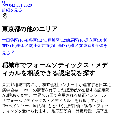
042-331-2020
詳細を見る
東京都
の他のエリア
世田谷区
(
16
)
渋谷区
(
12
)
江戸川区
(
12
)
練馬区
(
10
)
足立区
(
10
)
杉
並区
(
10
)
墨田区
(
8
)
小金井市
(
7
)
目黒区
(
7
)
港区
(
6
)
東京都
全体を
見る
稲城市
でフォームソティックス・メデ
ィカルを相談できる認定院を探す
東京都
稲城市
内には、株式会社ランナートが運営する日本足
病学協会（JPA）の講習を修了した認定者が在籍する認定院
が
3
院あります。 世界40カ国で利用される矯正インソール
「フォームソティックス・メディカル」を取扱しており、
JPA式インソール療法®にもとづく足部評価・製作・フィッ
ティングを受けられます。 足底筋膜炎・外反母趾・扁平足