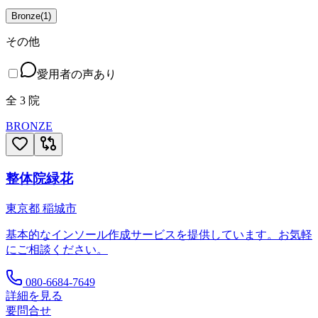
Bronze
(
1
)
その他
愛用者の声あり
全
3
院
BRONZE
整体院緑花
東京都
稲城市
基本的なインソール作成サービスを提供しています。お気軽
にご相談ください。
080-6684-7649
詳細を見る
要問合せ