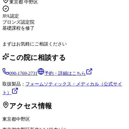
東京都
中野区
JPA認定
ブロンズ認定院
基礎課程を修了
まずはお気軽にご相談ください
この院に相談する
090-1769-2731
予約・詳細はこちら
取扱製品：
フォームソティックス・メディカル（公式サイ
ト）
アクセス情報
東京都
中野区