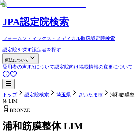
JPA認定院検索
フォームソティックス・メディカル取扱認定院検索
認定院を探す
認定者を探す
療法について
愛用者の声
JPAについて
認定院向け
掲載情報の変更について
トップ
認定院検索
埼玉県
さいたま市
浦和筋膜整
体 LIM
BRONZE
浦和筋膜整体 LIM