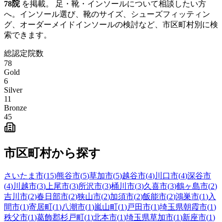
78
院
を掲載。 足・靴・インソールについて相談したい方
へ。インソール選び、靴のサイズ、シューズフィッティン
グ、オーダーメイドインソールの検討など、市区町村別に検
索できます。
総認定院数
78
Gold
6
Silver
11
Bronze
45
市区町村から探す
さいたま市
(
15
)
熊谷市
(
5
)
草加市
(
5
)
越谷市
(
4
)
川口市
(
4
)
深谷市
(
4
)
川越市
(
3
)
上尾市
(
3
)
所沢市
(
3
)
桶川市
(
3
)
久喜市
(
3
)
鶴ヶ島市
(
2
)
吉川市
(
2
)
春日部市
(
2
)
狭山市
(
2
)
加須市
(
2
)
飯能市
(
2
)
鴻巣市
(
1
)
入
間市
(
1
)
寄居町
(
1
)
八潮市
(
1
)
嵐山町
(
1
)
戸田市
(
1
)
埼玉県朝霞市
(
1
)
秩父市
(
1
)
葛飾郡杉戸町
(
1
)
北本市
(
1
)
埼玉県草加市
(
1
)
新座市
(
1
)