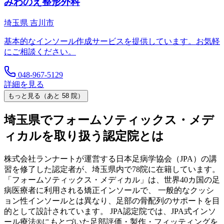
みわのえ整形外科
埼玉県
吉川市
基本的なインソール作成サービスを提供しています。お気軽
にご相談ください。
048-967-5129
詳細を見る
もっと見る（あと
58
院）
埼玉県
でフォームソティックス・メデ
ィカルを取り扱う認定院とは
株式会社ランナートが運営する日本足病学協会（JPA）の講
習を修了した認定者が、
埼玉県
内で
78
院に在籍しています。
「フォームソティックス・メディカル」は、世界40カ国の足
病医療者に利用される矯正インソールで、 一般的なクッシ
ョン性インソールとは異なり、足部の骨配列のサポートを目
的として設計されています。 JPA認定院では、JPA式インソ
ール療法®にもとづいた足部評価・製作・フィッティングを