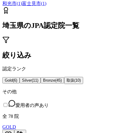
和光市
(
1
)
富士見市
(
1
)
埼玉県
のJPA認定院一覧
絞り込み
認定ランク
Gold
(
6
)
Silver
(
11
)
Bronze
(
45
)
取扱
(
10
)
その他
愛用者の声あり
全
78
院
GOLD